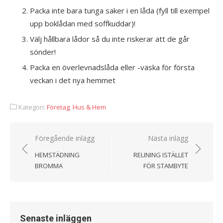
Packa inte bara tunga saker i en låda (fyll till exempel
upp boklådan med soffkuddar)!
Välj hållbara lådor så du inte riskerar att de går
sönder!
Packa en överlevnadslåda eller -väska för första
veckan i det nya hemmet
Kategori:
Företag
,
Hus & Hem
Föregående inlägg
Nästa inlägg
Inläggsnavigering
HEMSTÄDNING
RELINING ISTÄLLET
BROMMA
FÖR STAMBYTE
Senaste inläggen