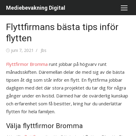
Hoppa
Mediebevakning Digital
till
innehåll
Flyttfirmans bästa tips inför
flytten
Publicerad
juni 7, 2021
Författare
Jbs
den
Flyttfirmor Bromma
runt jobbar på högvarv runt
månadsskiften. Däremellan delar de med sig av de bästa
tipsen åt dig som står inför en flytt. En flyttfirma jobbar
dagligen med det där stora projektet du tar dig för några
gånger under en livstid. Därmed har de ovärderlig kunskap
och erfarenhet som få besitter, kring hur du underlättar
flytten för hela familjen.
Välja flyttfirmor Bromma