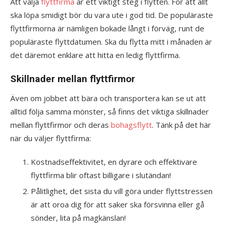
Att välja
flyttfirma
är ett viktigt steg i flytten. För att allt
ska löpa smidigt bör du vara ute i god tid. De populäraste
flyttfirmorna är nämligen bokade långt i förväg, runt de
populäraste flyttdatumen. Ska du flytta mitt i månaden är
det däremot enklare att hitta en ledig flyttfirma.
Skillnader mellan flyttfirmor
Även om jobbet att bära och transportera kan se ut att
alltid följa samma mönster, så finns det viktiga skillnader
mellan flyttfirmor och deras
bohagsflytt
. Tänk på det här
när du väljer flyttfirma:
Kostnadseffektivitet, en dyrare och effektivare
flyttfirma blir oftast billigare i slutändan!
Pålitlighet, det sista du vill göra under flyttstressen
är att oroa dig för att saker ska försvinna eller gå
sönder, lita på magkänslan!