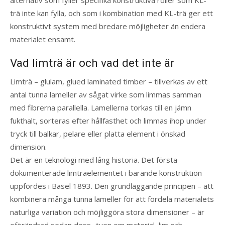
alternativ som fyller specifika konstruktiva roller som KL-
trä inte kan fylla, och som i kombination med KL-trä ger ett
konstruktivt system med bredare möjligheter än endera
materialet ensamt.
Vad limträ är och vad det inte är
Limträ – glulam, glued laminated timber – tillverkas av ett
antal tunna lameller av sågat virke som limmas samman
med fibrerna parallella. Lamellerna torkas till en jämn
fukthalt, sorteras efter hållfasthet och limmas ihop under
tryck till balkar, pelare eller platta element i önskad
dimension.
Det är en teknologi med lång historia. Det första
dokumenterade limträelementet i bärande konstruktion
uppfördes i Basel 1893. Den grundläggande principen – att
kombinera många tunna lameller för att fördela materialets
naturliga variation och möjliggöra stora dimensioner – är