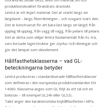
oförändrad sedan dess, även om material, lim och
produktionskvalitet förändrats drastiskt.
Limträ är ett linjärt material. Det är starkt längs sin
längdaxel – längs fiberriktningen – och svagare tvärs den.
Det är konstruerat för att bära last längs sin längd: från
upplag till upplag, från vägg till vägg, från pelare till pelare.
Det är detta som skiljer limträ fundamentalt från KL-trä,
vars korsade lagerstruktur ger styrka i två riktningar och
gör det lämpat som skivelement.
Hållfasthetsklasserna – vad GL-
beteckningarna betyder
Limträ produceras i standardiserade hållfasthetsklasser
som definieras i den europeiska produktstandarden EN
14080. Klasserna anges som GL följt av ett tal och en
bokstav – till exempel GL24h eller GL32c.
Talet anger den karakteristiska böjhållfastheten i MPa.