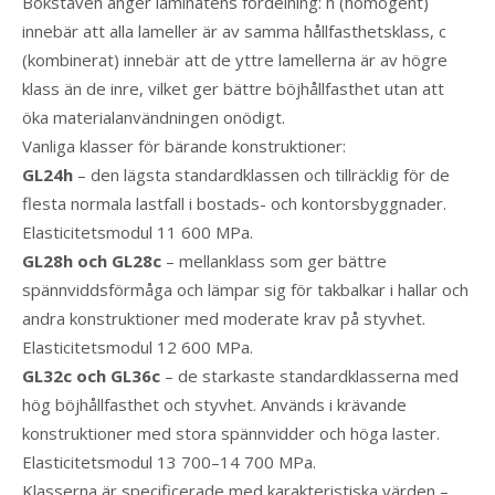
Bokstaven anger laminatens fördelning: h (homogent)
innebär att alla lameller är av samma hållfasthetsklass, c
(kombinerat) innebär att de yttre lamellerna är av högre
klass än de inre, vilket ger bättre böjhållfasthet utan att
öka materialanvändningen onödigt.
Vanliga klasser för bärande konstruktioner:
GL24h
– den lägsta standardklassen och tillräcklig för de
flesta normala lastfall i bostads- och kontorsbyggnader.
Elasticitetsmodul 11 600 MPa.
GL28h och GL28c
– mellanklass som ger bättre
spännviddsförmåga och lämpar sig för takbalkar i hallar och
andra konstruktioner med moderate krav på styvhet.
Elasticitetsmodul 12 600 MPa.
GL32c och GL36c
– de starkaste standardklasserna med
hög böjhållfasthet och styvhet. Används i krävande
konstruktioner med stora spännvidder och höga laster.
Elasticitetsmodul 13 700–14 700 MPa.
Klasserna är specificerade med karakteristiska värden –