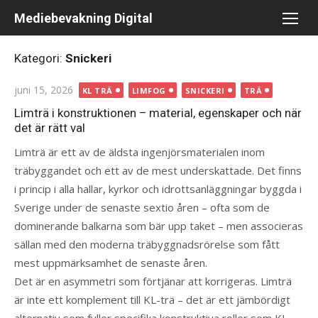
Hoppa
Mediebevakning Digital
till
innehåll
Kategori:
Snickeri
Publicerad
juni 15, 2026
KL TRÄ
LIMFOG
SNICKERI
TRÄ
den
Limträ i konstruktionen – material, egenskaper och när
det är rätt val
Limträ är ett av de äldsta ingenjörsmaterialen inom
träbyggandet och ett av de mest underskattade. Det finns
i princip i alla hallar, kyrkor och idrottsanläggningar byggda i
Sverige under de senaste sextio åren – ofta som de
dominerande balkarna som bär upp taket – men associeras
sällan med den moderna träbyggnadsrörelse som fått
mest uppmärksamhet de senaste åren.
Det är en asymmetri som förtjänar att korrigeras. Limträ
är inte ett komplement till KL-trä – det är ett jämbördigt