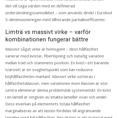
det vill säga värden med en definierad
underskridningssannolikhet – som används direkt i Eurokod
5-dimensioneringen med tillhörande partialkoefficenter.
Limträ vs massivt virke – varför
kombinationen fungerar bättre
Massivt sågat virke är homogent – dess hållfasthet
varierar med kvistar, fiberlöpning och naturlig variation
mellan träd och stammens position. En kvist i ett bärande
tvärsnitt är en svaghetspunkt som kan reducera
böjhållfastheten markant. Massivt virke sorteras i
hållfasthetsklasser, men variationen inom klassen är stor.
Limträ eliminerar denna problematik systematiskt. En kvist
i en lamell är omgiven av intakta lameller ovan och under.
Dess inverkan på elementets totala hållfasthet
marginaliseras av att lasten fördelas till angränsande
lameller med full hållfasthet. Resultatet är ett material med