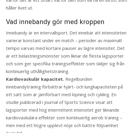
varför det är ett smart val för den som vill ha en idrott som
håller livet ut.
Vad innebandy gör med kroppen
Innebandy är en intervallsport. Det innebär att intensiteten
varierar konstant under en match – perioder av maximalt
tempo varvas med kortare pauser av lägre intensitet. Det
är ett belastningsmönster som liknar de flesta lagsporter
och som ger specifika träningseffekter som skiljer sig från
kontinuerlig uthållighetsträning.
Kardiovaskulär kapacitet.
Regelbunden
innebandyträning förbättrar hjärt- och lungkapaciteten på
ett sätt som är jämförbart med löpning och cykling. En
studie publicerad i Journal of Sports Science visar att
lagsporter med hög intermittent intensitet ger liknande
kardiovaskulära effekter som kontinuerlig aerob träning –
men med ett högre upplevt nöje och bättre följsamhet