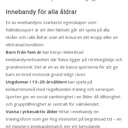
Innebandy för alla åldrar
En av innebandyns starkaste egenskaper som
folkhälsosport är att den faktiskt går att spela på alla
nivåer och i alla åldrar utan att kräva en elit-kropp eller en
elittränad kondition.
Barn från fem år
kan börja i lekinriktad
innebandyverksamhet där fokus ligger på rörelseglädje och
grundmotorik. Det är en av de bästa sporterna för att ge
barn en bred motorisk grund tidigt i livet.
Ungdomar i 13–20-årsåldern
kan spela på
konkurrensnivå med regelbunden träning och seriespel.
Sporten ger en social samhörighet i en ålder då tillhörighet
och grupptillhörighet är centralt för välmåendet.
Vuxna i yrkesaktiv ålder
hittar i innebandy en
träningsform som ger hög intensitet på begränsad tid – en
60 minuters innebandymatch ger ett betydande