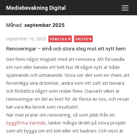
Hoppa
Mediebevakning Digital
till
innehåll
Månad:
september 2025
Publicerad
september 16, 2025
FÖRETAG
FRITID
den
Renoveringar – små och stora steg mot ett nytt hem
Det finns något magiskt med att renovera. Att förvandla
ett rum eller kanske ett helt hus till något nytt är både
spännande och utmanande. Vissa ser det som en chans att
förverkliga sina drömmar, andra som ett sätt att bevara
och förbättra något som redan finns. Oavsett vilket är
renoveringar en del av livet för de flesta av oss, och resan
kan vara lika lärorik som resultatet.
När man pratar om renovering, så som jobb från en
byggfirma Värmdö
, tänker många direkt på stora projekt
som att bygga om ett kök eller ett badrum. Och visst är