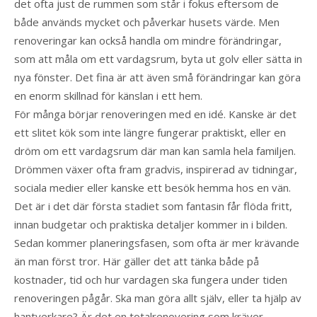
det ofta just de rummen som står i fokus eftersom de
både används mycket och påverkar husets värde. Men
renoveringar kan också handla om mindre förändringar,
som att måla om ett vardagsrum, byta ut golv eller sätta in
nya fönster. Det fina är att även små förändringar kan göra
en enorm skillnad för känslan i ett hem.
För många börjar renoveringen med en idé. Kanske är det
ett slitet kök som inte längre fungerar praktiskt, eller en
dröm om ett vardagsrum där man kan samla hela familjen.
Drömmen växer ofta fram gradvis, inspirerad av tidningar,
sociala medier eller kanske ett besök hemma hos en vän.
Det är i det där första stadiet som fantasin får flöda fritt,
innan budgetar och praktiska detaljer kommer in i bilden.
Sedan kommer planeringsfasen, som ofta är mer krävande
än man först tror. Här gäller det att tänka både på
kostnader, tid och hur vardagen ska fungera under tiden
renoveringen pågår. Ska man göra allt själv, eller ta hjälp av
hantverkare? Är det en totalrenovering som kräver