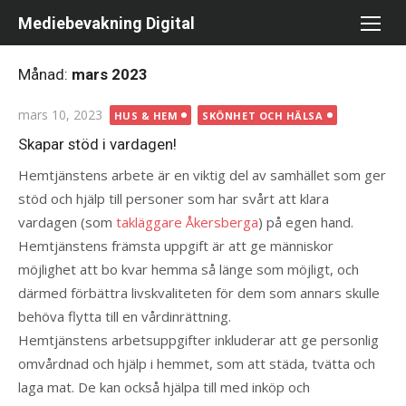
Hoppa
Mediebevakning Digital
till
innehåll
Månad:
mars 2023
Publicerad
mars 10, 2023
HUS & HEM
SKÖNHET OCH HÄLSA
den
Skapar stöd i vardagen!
Hemtjänstens arbete är en viktig del av samhället som ger
stöd och hjälp till personer som har svårt att klara
vardagen (som
takläggare Åkersberga
) på egen hand.
Hemtjänstens främsta uppgift är att ge människor
möjlighet att bo kvar hemma så länge som möjligt, och
därmed förbättra livskvaliteten för dem som annars skulle
behöva flytta till en vårdinrättning.
Hemtjänstens arbetsuppgifter inkluderar att ge personlig
omvårdnad och hjälp i hemmet, som att städa, tvätta och
laga mat. De kan också hjälpa till med inköp och