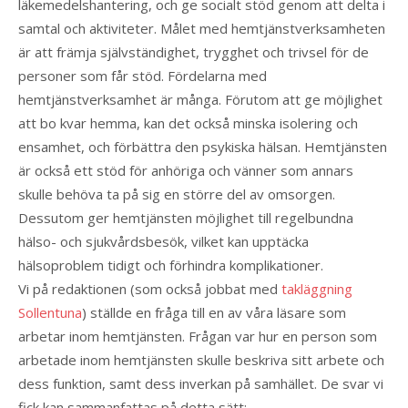
läkemedelshantering, och ge socialt stöd genom att delta i
samtal och aktiviteter. Målet med hemtjänstverksamheten
är att främja självständighet, trygghet och trivsel för de
personer som får stöd. Fördelarna med
hemtjänstverksamhet är många. Förutom att ge möjlighet
att bo kvar hemma, kan det också minska isolering och
ensamhet, och förbättra den psykiska hälsan. Hemtjänsten
är också ett stöd för anhöriga och vänner som annars
skulle behöva ta på sig en större del av omsorgen.
Dessutom ger hemtjänsten möjlighet till regelbundna
hälso- och sjukvårdsbesök, vilket kan upptäcka
hälsoproblem tidigt och förhindra komplikationer.
Vi på redaktionen (som också jobbat med
takläggning
Sollentuna
) ställde en fråga till en av våra läsare som
arbetar inom hemtjänsten. Frågan var hur en person som
arbetade inom hemtjänsten skulle beskriva sitt arbete och
dess funktion, samt dess inverkan på samhället. De svar vi
fick kan sammanfattas på detta sätt: