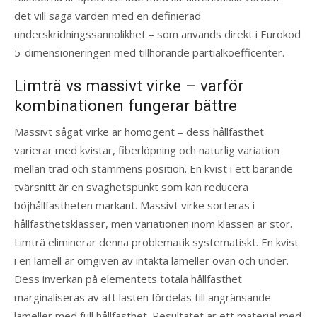
det vill säga värden med en definierad
underskridningssannolikhet – som används direkt i Eurokod
5-dimensioneringen med tillhörande partialkoefficenter.
Limträ vs massivt virke – varför
kombinationen fungerar bättre
Massivt sågat virke är homogent – dess hållfasthet
varierar med kvistar, fiberlöpning och naturlig variation
mellan träd och stammens position. En kvist i ett bärande
tvärsnitt är en svaghetspunkt som kan reducera
böjhållfastheten markant. Massivt virke sorteras i
hållfasthetsklasser, men variationen inom klassen är stor.
Limträ eliminerar denna problematik systematiskt. En kvist
i en lamell är omgiven av intakta lameller ovan och under.
Dess inverkan på elementets totala hållfasthet
marginaliseras av att lasten fördelas till angränsande
lameller med full hållfasthet. Resultatet är ett material med