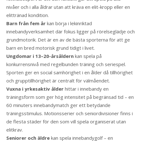
nivåer och i alla åldrar utan att kräva en elit-kropp eller en
elittränad kondition.
Barn från fem år
kan börja i lekinriktad
innebandyverksamhet där fokus ligger på rörelseglädje och
grundmotorik. Det är en av de bästa sporterna för att ge
barn en bred motorisk grund tidigt i livet.
Ungdomar i 13–20-årsåldern
kan spela på
konkurrensnivå med regelbunden träning och seriespel.
Sporten ger en social samhörighet i en ålder då tillhörighet
och grupptillhörighet är centralt för välmåendet.
Vuxna i yrkesaktiv ålder
hittar i innebandy en
träningsform som ger hög intensitet på begränsad tid – en
60 minuters innebandymatch ger ett betydande
träningsstimulus. Motionsserier och seniordivisioner finns i
de flesta städer för den som vill spela organiserat utan
elitkrav.
Seniorer och äldre
kan spela innebandygolf – en