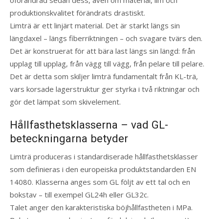
oförändrad sedan dess, även om material, lim och
produktionskvalitet förändrats drastiskt.
Limträ är ett linjärt material. Det är starkt längs sin
längdaxel – längs fiberriktningen – och svagare tvärs den.
Det är konstruerat för att bära last längs sin längd: från
upplag till upplag, från vägg till vägg, från pelare till pelare.
Det är detta som skiljer limträ fundamentalt från KL-trä,
vars korsade lagerstruktur ger styrka i två riktningar och
gör det lämpat som skivelement.
Hållfasthetsklasserna – vad GL-
beteckningarna betyder
Limträ produceras i standardiserade hållfasthetsklasser
som definieras i den europeiska produktstandarden EN
14080. Klasserna anges som GL följt av ett tal och en
bokstav – till exempel GL24h eller GL32c.
Talet anger den karakteristiska böjhållfastheten i MPa.