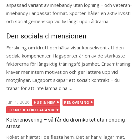
anpassad variant av innebandy utan löpning – och veteran-
innebandy i anpassat format. Sporten håller en aktiv livsstil
och social gemenskap vid liv långt upp i åldrarna.
Den sociala dimensionen
Forskning om idrott och hälsa visar konsekvent att den
sociala komponenten i lagsporter är en av de starkaste
faktorerna för långsiktig träningsföljsamhet. Ensamträning
kräver mer intern motivation och ger lättare upp vid
motgångar. Lagsport skapar ett socialt kontrakt – du
tränar för att inte lämna dina …
Publicerad
juni 1, 2026
HUS & HEM
RENOVERING
den
TEKNIK & FÖRETAGANDE
Köksrenovering – så får du drömköket utan onödig
stress
Köket är hjärtat i de flesta hem. Det är här vi lagar mat,