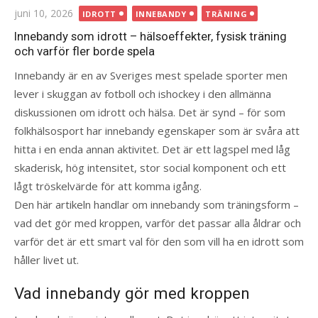
Publicerad
juni 10, 2026
IDROTT
INNEBANDY
TRÄNING
den
Innebandy som idrott – hälsoeffekter, fysisk träning
och varför fler borde spela
Innebandy är en av Sveriges mest spelade sporter men
lever i skuggan av fotboll och ishockey i den allmänna
diskussionen om idrott och hälsa. Det är synd – för som
folkhälsosport har innebandy egenskaper som är svåra att
hitta i en enda annan aktivitet. Det är ett lagspel med låg
skaderisk, hög intensitet, stor social komponent och ett
lågt tröskelvärde för att komma igång.
Den här artikeln handlar om innebandy som träningsform –
vad det gör med kroppen, varför det passar alla åldrar och
varför det är ett smart val för den som vill ha en idrott som
håller livet ut.
Vad innebandy gör med kroppen