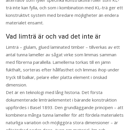
alternativ som fyller specifika konstruktiva roller som KL-
trä inte kan fylla, och som i kombination med KL-trä ger ett
konstruktivt system med bredare möjligheter än endera
materialet ensamt.
Vad limträ är och vad det inte är
Limträ – glulam, glued laminated timber – tillverkas av ett
antal tunna lameller av sågat virke som limmas samman
med fibrerna parallella. Lamellerna torkas till en jämn
fukthalt, sorteras efter hållfasthet och limmas ihop under
tryck till balkar, pelare eller platta element i önskad
dimension.
Det är en teknologi med lång historia. Det första
dokumenterade limträelementet i bärande konstruktion
uppfördes i Basel 1893. Den grundläggande principen – att
kombinera många tunna lameller för att fördela materialets
naturliga variation och möjliggöra stora dimensioner – är