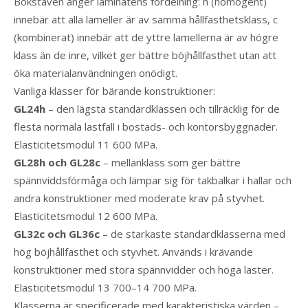
Bokstaven anger laminatens fördelning: h (homogent)
innebär att alla lameller är av samma hållfasthetsklass, c
(kombinerat) innebär att de yttre lamellerna är av högre
klass än de inre, vilket ger bättre böjhållfasthet utan att
öka materialanvändningen onödigt.
Vanliga klasser för bärande konstruktioner:
GL24h
– den lägsta standardklassen och tillräcklig för de
flesta normala lastfall i bostads- och kontorsbyggnader.
Elasticitetsmodul 11 600 MPa.
GL28h och GL28c
– mellanklass som ger bättre
spännviddsförmåga och lämpar sig för takbalkar i hallar och
andra konstruktioner med moderate krav på styvhet.
Elasticitetsmodul 12 600 MPa.
GL32c och GL36c
– de starkaste standardklasserna med
hög böjhållfasthet och styvhet. Används i krävande
konstruktioner med stora spännvidder och höga laster.
Elasticitetsmodul 13 700–14 700 MPa.
Klasserna är specificerade med karakteristiska värden –