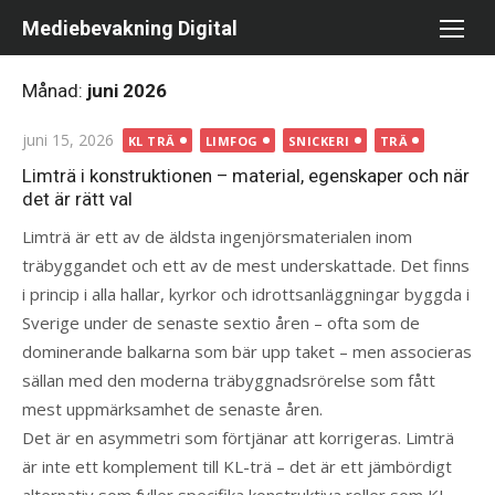
Hoppa
Mediebevakning Digital
till
innehåll
Månad:
juni 2026
Publicerad
juni 15, 2026
KL TRÄ
LIMFOG
SNICKERI
TRÄ
den
Limträ i konstruktionen – material, egenskaper och när
det är rätt val
Limträ är ett av de äldsta ingenjörsmaterialen inom
träbyggandet och ett av de mest underskattade. Det finns
i princip i alla hallar, kyrkor och idrottsanläggningar byggda i
Sverige under de senaste sextio åren – ofta som de
dominerande balkarna som bär upp taket – men associeras
sällan med den moderna träbyggnadsrörelse som fått
mest uppmärksamhet de senaste åren.
Det är en asymmetri som förtjänar att korrigeras. Limträ
är inte ett komplement till KL-trä – det är ett jämbördigt