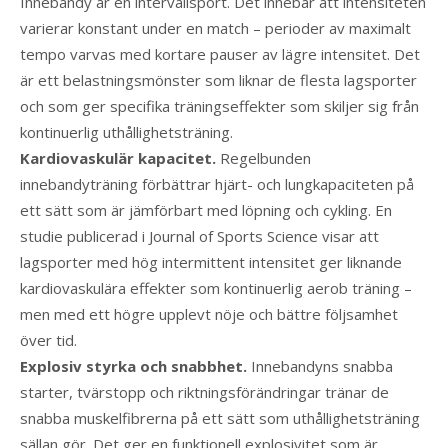
Innebandy är en intervallsport. Det innebär att intensiteten
varierar konstant under en match – perioder av maximalt
tempo varvas med kortare pauser av lägre intensitet. Det
är ett belastningsmönster som liknar de flesta lagsporter
och som ger specifika träningseffekter som skiljer sig från
kontinuerlig uthållighetsträning.
Kardiovaskulär kapacitet.
Regelbunden
innebandyträning förbättrar hjärt- och lungkapaciteten på
ett sätt som är jämförbart med löpning och cykling. En
studie publicerad i Journal of Sports Science visar att
lagsporter med hög intermittent intensitet ger liknande
kardiovaskulära effekter som kontinuerlig aerob träning –
men med ett högre upplevt nöje och bättre följsamhet
över tid.
Explosiv styrka och snabbhet.
Innebandyns snabba
starter, tvärstopp och riktningsförändringar tränar de
snabba muskelfibrerna på ett sätt som uthållighetsträning
sällan gör. Det ger en funktionell explosivitet som är