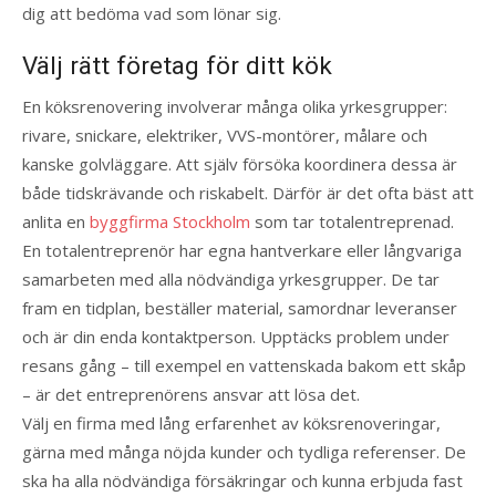
dig att bedöma vad som lönar sig.
Välj rätt företag för ditt kök
En köksrenovering involverar många olika yrkesgrupper:
rivare, snickare, elektriker, VVS-montörer, målare och
kanske golvläggare. Att själv försöka koordinera dessa är
både tidskrävande och riskabelt. Därför är det ofta bäst att
anlita en
byggfirma Stockholm
som tar totalentreprenad.
En totalentreprenör har egna hantverkare eller långvariga
samarbeten med alla nödvändiga yrkesgrupper. De tar
fram en tidplan, beställer material, samordnar leveranser
och är din enda kontaktperson. Upptäcks problem under
resans gång – till exempel en vattenskada bakom ett skåp
– är det entreprenörens ansvar att lösa det.
Välj en firma med lång erfarenhet av köksrenoveringar,
gärna med många nöjda kunder och tydliga referenser. De
ska ha alla nödvändiga försäkringar och kunna erbjuda fast