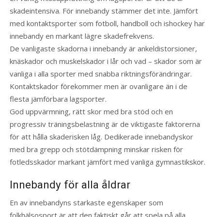
skadeintensiva. För innebandy stämmer det inte. Jämfört
med kontaktsporter som fotboll, handboll och ishockey har
innebandy en markant lägre skadefrekvens.
De vanligaste skadorna i innebandy är ankeldistorsioner,
knäskador och muskelskador i lår och vad – skador som är
vanliga i alla sporter med snabba riktningsförändringar.
Kontaktskador förekommer men är ovanligare än i de
flesta jämförbara lagsporter.
God uppvärmning, rätt skor med bra stöd och en
progressiv träningsbelastning är de viktigaste faktorerna
för att hålla skaderisken låg. Dedikerade innebandyskor
med bra grepp och stötdämpning minskar risken för
fotledsskador markant jämfört med vanliga gymnastikskor.
Innebandy för alla åldrar
En av innebandyns starkaste egenskaper som
folkhälsosport är att den faktiskt går att spela på alla