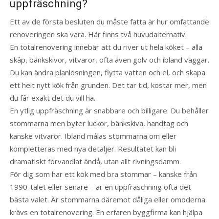
uppfräschning?
Ett av de första besluten du måste fatta är hur omfattande
renoveringen ska vara. Här finns två huvudalternativ.
En totalrenovering innebär att du river ut hela köket – alla
skåp, bänkskivor, vitvaror, ofta även golv och ibland väggar.
Du kan ändra planlösningen, flytta vatten och el, och skapa
ett helt nytt kök från grunden. Det tar tid, kostar mer, men
du får exakt det du vill ha.
En ytlig uppfräschning är snabbare och billigare. Du behåller
stommarna men byter luckor, bänkskiva, handtag och
kanske vitvaror. Ibland målas stommarna om eller
kompletteras med nya detaljer. Resultatet kan bli
dramatiskt förvandlat ändå, utan allt rivningsdamm.
För dig som har ett kök med bra stommar – kanske från
1990-talet eller senare – är en uppfräschning ofta det
bästa valet. Är stommarna däremot dåliga eller omoderna
krävs en totalrenovering. En erfaren byggfirma kan hjälpa