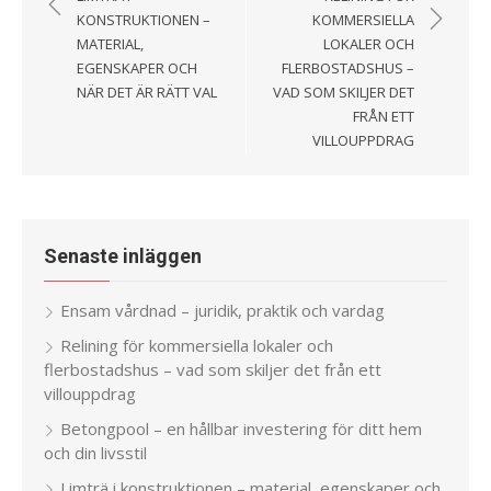
KONSTRUKTIONEN –
KOMMERSIELLA
MATERIAL,
LOKALER OCH
EGENSKAPER OCH
FLERBOSTADSHUS –
NÄR DET ÄR RÄTT VAL
VAD SOM SKILJER DET
FRÅN ETT
VILLOUPPDRAG
Senaste inläggen
Ensam vårdnad – juridik, praktik och vardag
Relining för kommersiella lokaler och
flerbostadshus – vad som skiljer det från ett
villouppdrag
Betongpool – en hållbar investering för ditt hem
och din livsstil
Limträ i konstruktionen – material, egenskaper och