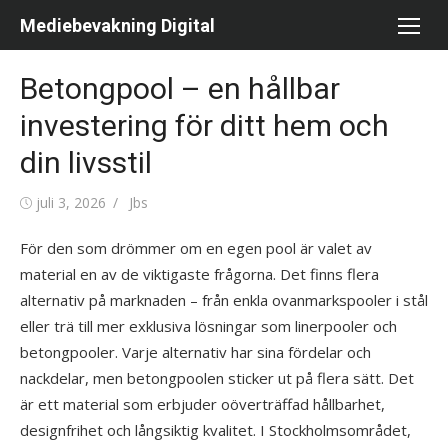
Hoppa
Mediebevakning Digital
till
innehåll
Betongpool – en hållbar
investering för ditt hem och
din livsstil
Publicerad
juli 3, 2026
Författare
Jbs
den
För den som drömmer om en egen pool är valet av
material en av de viktigaste frågorna. Det finns flera
alternativ på marknaden – från enkla ovanmarkspooler i stål
eller trä till mer exklusiva lösningar som linerpooler och
betongpooler. Varje alternativ har sina fördelar och
nackdelar, men betongpoolen sticker ut på flera sätt. Det
är ett material som erbjuder oöverträffad hållbarhet,
designfrihet och långsiktig kvalitet. I Stockholmsområdet,