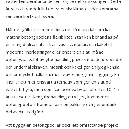
vattentemperatur under en längre del av säsongen. Detta
är särskilt värdefullt i det svenska klimatet, där somrarna
kan vara korta och svala.
När det gäller utseende finns det få material som kan
matcha betongpoolens flexibilitet. Ytan kan behandlas på
en mängd olika sätt – från klassisk mosaik och kakel till
moderna linerlösningar eller enbart en slät, målad
betongyta. Valet av ytbehandling påverkar både utseendet
och underhållskraven. Mosaik och kakel ger en lyxig känsla
och är mycket hållbara, men kräver noggrann läggning. En
liner är ett mer prisvärt alternativ som ger en slät och
vattentät yta, men som kan behöva bytas ut efter 10–15
år. Oavsett vilken ytbehandling du väljer, kommer en
betongpool att framstå som en exklusiv och genomtänkt
del av din trädgård.
Att bygga en betongpool är dock ett omfattande projekt