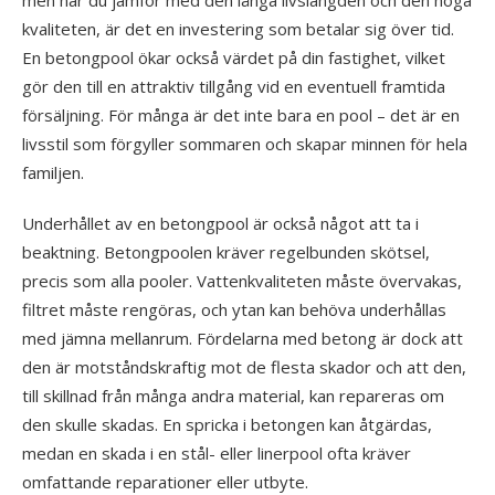
men när du jämför med den långa livslängden och den höga
kvaliteten, är det en investering som betalar sig över tid.
En betongpool ökar också värdet på din fastighet, vilket
gör den till en attraktiv tillgång vid en eventuell framtida
försäljning. För många är det inte bara en pool – det är en
livsstil som förgyller sommaren och skapar minnen för hela
familjen.
Underhållet av en betongpool är också något att ta i
beaktning. Betongpoolen kräver regelbunden skötsel,
precis som alla pooler. Vattenkvaliteten måste övervakas,
filtret måste rengöras, och ytan kan behöva underhållas
med jämna mellanrum. Fördelarna med betong är dock att
den är motståndskraftig mot de flesta skador och att den,
till skillnad från många andra material, kan repareras om
den skulle skadas. En spricka i betongen kan åtgärdas,
medan en skada i en stål- eller linerpool ofta kräver
omfattande reparationer eller utbyte.