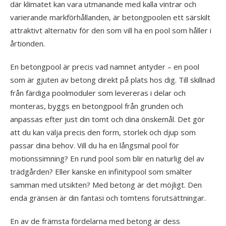
där klimatet kan vara utmanande med kalla vintrar och
varierande markförhållanden, är betongpoolen ett särskilt
attraktivt alternativ för den som vill ha en pool som håller i
årtionden.
En betongpool är precis vad namnet antyder – en pool
som är gjuten av betong direkt på plats hos dig. Till skillnad
från färdiga poolmoduler som levereras i delar och
monteras, byggs en betongpool från grunden och
anpassas efter just din tomt och dina önskemål. Det gör
att du kan välja precis den form, storlek och djup som
passar dina behov. Vill du ha en långsmal pool för
motionssimning? En rund pool som blir en naturlig del av
trädgården? Eller kanske en infinitypool som smälter
samman med utsikten? Med betong är det möjligt. Den
enda gränsen är din fantasi och tomtens förutsättningar.
En av de främsta fördelarna med betong är dess