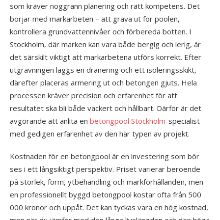
som kräver noggrann planering och rätt kompetens. Det
börjar med markarbeten – att gräva ut för poolen,
kontrollera grundvattennivåer och förbereda botten. I
Stockholm, där marken kan vara både bergig och lerig, är
det särskilt viktigt att markarbetena utförs korrekt. Efter
utgrävningen läggs en dränering och ett isoleringsskikt,
därefter placeras armering ut och betongen gjuts. Hela
processen kräver precision och erfarenhet för att
resultatet ska bli både vackert och hållbart. Därför är det
avgörande att anlita en
betongpool Stockholm
-specialist
med gedigen erfarenhet av den här typen av projekt.
Kostnaden för en betongpool är en investering som bör
ses i ett långsiktigt perspektiv. Priset varierar beroende
på storlek, form, ytbehandling och markförhållanden, men
en professionellt byggd betongpool kostar ofta från 500
000 kronor och uppåt. Det kan tyckas vara en hög kostnad,