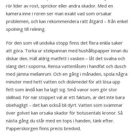
rör lider av rost, sprickor eller andra skador. Med en
kamera inne i rören ser man exakt vad som orsakar
problemen, och kan rekommendera rätt åtgärd – från enkel
spolning till relining.
För den som vill undvika stopp finns det flera enkla saker
att göra. Torka ur stekpannan med hushållspapper innan du
diskar den. Häll aldrig matfett i vasken – låt det svalna och
släng det i soporna. Rensa vattenlåsen i handfat och dusch
med jämna mellanrum. Och en gång i månaden, spola några
minuter med hett vatten och diskmedel för att lösa upp
fett som ändå kan ha lagt sig. Små vanor som gör stor
skillnad. För när stoppet väl är ett faktum, är det inte bara
obehagligt – det kan också bli dyrt. Vatten som svämmar
över golvet kan orsaka skador för tiotusentals kronor. Så
nästa gång du står med en tops i handen, tänk efter.
Papperskorgen finns precis bredvid.