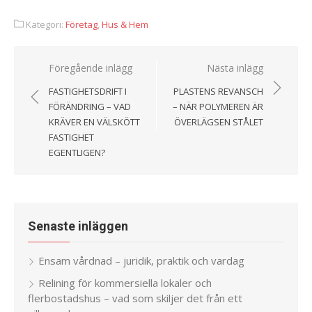
Kategori:
Företag
,
Hus & Hem
Föregående inlägg
Nästa inlägg
Inläggsnavigering
FASTIGHETSDRIFT I
PLASTENS REVANSCH
FÖRÄNDRING – VAD
– NÄR POLYMEREN ÄR
KRÄVER EN VÄLSKÖTT
ÖVERLÄGSEN STÅLET
FASTIGHET
EGENTLIGEN?
Senaste inläggen
Ensam vårdnad – juridik, praktik och vardag
Relining för kommersiella lokaler och
flerbostadshus – vad som skiljer det från ett