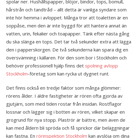
spolar ner. Hushållspapper, blöjor, bindor, tops, bomull,
hårstrån och tandtråd – allt detta är vanliga syndare som
inte hör hemma i avloppet. Många tror att toaletten är en
soppåse, men den är inte byggd för att hantera annat än
vatten, urin, fekalier och toapapper. Tänk efter nästa gång
du ska slänga en tops. Det tar två sekunder extra att lägga
den i papperskorgen. De två sekunderna kan spara dig en
översvämning i källaren. För den som bor i Stockholm och
behöver professionell hjälp finns det
spolning avlopp
Stockholm
-företag som kan rycka ut dygnet runt.
Det finns också en tredje faktor som många glömmer:
rörens ålder. I äldre fastigheter är rören ofta gjorda av
gjutjärn, som med tiden rostar från insidan. Rostflagor
lossnar och lägger sig i botten av rören, vilket skapar en
grogrund för nya stopp. Plaströr är bättre, men även de
kan med åldern bli spröda och få sprickor där beläggningar
kan fastna. En
rörinspektion Stockholm
kan avslöja om dina