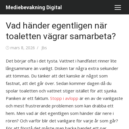
Hoppa
Mediebevakning Digital
till
innehåll
Vad händer egentligen när
toaletten vägrar samarbeta?
Publicerad
mars 8, 2026
Författare
Jbs
den
Det börjar ofta i det tysta. Vattnet i handfatet rinner lite
långsammare än vanligt. Disken tar några extra sekunder
att tömmas. Du tänker att det kanske är något som
fastnat, att det går över. Sedan kommer dagen då du
spolar toaletten och vattnet stiger istället för att sjunka.
Paniken är ett faktum.
Stopp i avlopp
är en av de vanligaste
och mest frustrerande problemen som kan drabba ett
hem. Men vad är det egentligen som händer där nere i
rören? Och varför blir det vanligare för varje år som går?
För att förstå det måste man backa bandet ett par