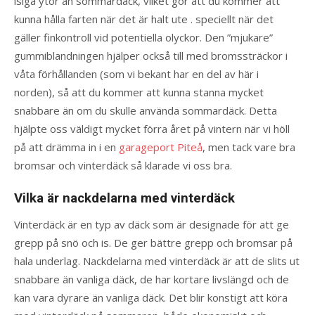
isiga ytor än sommardäck, vilket gör att du kommer att
kunna hålla farten när det är halt ute . speciellt när det
gäller finkontroll vid potentiella olyckor. Den ”mjukare”
gummiblandningen hjälper också till med bromssträckor i
våta förhållanden (som vi bekant har en del av här i
norden), så att du kommer att kunna stanna mycket
snabbare än om du skulle använda sommardäck. Detta
hjälpte oss väldigt mycket förra året på vintern när vi höll
på att drämma in i en
garageport Piteå
, men tack vare bra
bromsar och vinterdäck så klarade vi oss bra.
Vilka är nackdelarna med vinterdäck
Vinterdäck är en typ av däck som är designade för att ge
grepp på snö och is. De ger bättre grepp och bromsar på
hala underlag. Nackdelarna med vinterdäck är att de slits ut
snabbare än vanliga däck, de har kortare livslängd och de
kan vara dyrare än vanliga däck. Det blir konstigt att köra