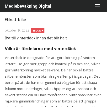
Hoppa
Mediebevakning Digital
till
innehåll
Etikett:
bilar
Publicerad
oktober 9, 2022
BILAR
den
Byt till vinterdäck innan det blir halt
Vilka är fördelarna med vinterdäck
Vinterdäck är designade för att göra körning på vintern
lättare. De ger mer grepp och kontroll på is och snö, vilket
gör vinterkörning mycket säkrare. De har också bättre
slitbanemönster som ökar dragkraften på isiga vägar. Det
beror på att de har mer gummi på vägytan för att skapa
friktion mot underlaget, vilket hjälper dig att snabbt och
säkert stanna din bil i hala förhållanden. Vinterdäck har även
mjukare gummiblandningar som är bättre på att greppa