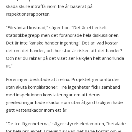
skada skulle inträffa inom tre år baserat på
inspektionsrapporten.
”Förväntad kostnad,” säger hon. ”Det är ett enkelt
statistikbegrepp men det förändrade hela diskussionen.
Det är inte ’kanske händer ingenting’. Det är: vad kostar
det om det händer, och hur stor är risken att det händer?
Och när du räknar på det viset ser kalkylen helt annorlunda
ut.”
Föreningen beslutade att relina. Projektet genomfördes
utan akuta komplikationer. Tre lägenheter fick i samband
med inspektionen konstateringar om att deras
grenledningar hade skador som utan åtgärd troligen hade
gett vattenskador inom ett år.
”De tre lägenheterna,” säger styrelseledamoten, ”betalade
för hela projektet. I mening av vad det hade kostat om vi