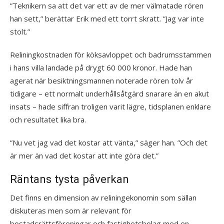
”Teknikern sa att det var ett av de mer välmatade rören
han sett,” berättar Erik med ett torrt skratt. ”Jag var inte
stolt.”
Reliningkostnaden för köksavloppet och badrumsstammen
i hans villa landade på drygt 60 000 kronor. Hade han
agerat när besiktningsmannen noterade rören tolv år
tidigare – ett normalt underhållsåtgärd snarare än en akut
insats – hade siffran troligen varit lägre, tidsplanen enklare
och resultatet lika bra.
”Nu vet jag vad det kostar att vänta,” säger han. ”Och det
är mer än vad det kostar att inte göra det.”
Räntans tysta påverkan
Det finns en dimension av reliningekonomin som sällan
diskuteras men som är relevant för
bostadsrättsföreningar och fastighetsbolag med en