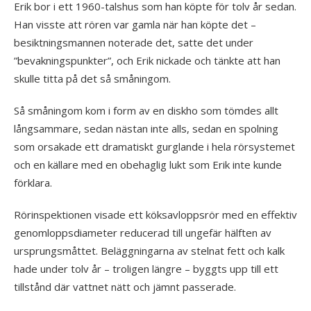
Erik bor i ett 1960-talshus som han köpte för tolv år sedan.
Han visste att rören var gamla när han köpte det –
besiktningsmannen noterade det, satte det under
”bevakningspunkter”, och Erik nickade och tänkte att han
skulle titta på det så småningom.
Så småningom kom i form av en diskho som tömdes allt
långsammare, sedan nästan inte alls, sedan en spolning
som orsakade ett dramatiskt gurglande i hela rörsystemet
och en källare med en obehaglig lukt som Erik inte kunde
förklara.
Rörinspektionen visade ett köksavloppsrör med en effektiv
genomloppsdiameter reducerad till ungefär hälften av
ursprungsmåttet. Beläggningarna av stelnat fett och kalk
hade under tolv år – troligen längre – byggts upp till ett
tillstånd där vattnet nätt och jämnt passerade.