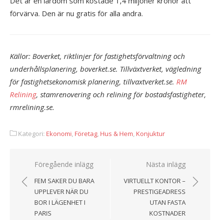
Det är en lärdom som kostade 1,4 miljoner kronor att
förvärva. Den är nu gratis för alla andra.
Källor: Boverket, riktlinjer för fastighetsförvaltning och
underhållsplanering, boverket.se. Tillväxtverket, vägledning
för fastighetsekonomisk planering, tillvaxtverket.se.
RM
Relining
, stamrenovering och relining för bostadsfastigheter,
rmrelining.se.
Kategori:
Ekonomi
,
Företag
,
Hus & Hem
,
Konjuktur
Föregående inlägg
Nästa inlägg
Inläggsnavigering
FEM SAKER DU BARA
VIRTUELLT KONTOR –
UPPLEVER NÄR DU
PRESTIGEADRESS
BOR I LÄGENHET I
UTAN FASTA
PARIS
KOSTNADER