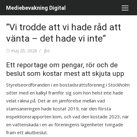
Hoppa
Mediebevakning Digital
till
innehåll
”Vi trodde att vi hade råd att
vänta – det hade vi inte”
Publicerad
maj 20, 2026
Författare
Jbs
den
Ett reportage om pengar, rör och de
beslut som kostar mest att skjuta upp
Styrelseordföranden i en bostadsrättsförening i Stockholm
sitter med en kalkyl framför sig som hon helst inte hade
velat räkna på. Det är en jämförelse mellan vad
stamsaneringen hade kostat 2019, när den första
inspektionsrapporten kom, och vad den kostade 2023, när
en vattenskada i en av föreningens lägenheter tvingade
fram ett akutbeslut.